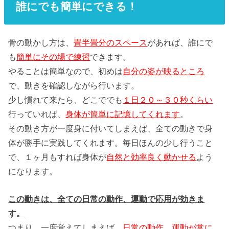
誰にでも簡単にできる！
骨の動かし方は、
畳半畳分のスペース
があれば、誰にで
も
簡単にその場で練習
できます。
やることは簡単なので、初めは
自分の姿が映るところ
で、動きを確認しながら行います。
少し慣れて来たら、どこででも
１日２０～３０秒くらい
行っていれば、
身体が簡単に記憶してくれます
。
その動き方が一度身に付いてしまえば、全ての動きで身
体が勝手に実践してくれます。毎日ほんの少し行うこと
で、１ヶ月もすれば身体が
自然と効率良く動かせる
よう
になります。
この動きは、全ての日常の動作、運動で応用が効きま
す。
つまり、一度覚えてしまえば、
日常の動作、運動が常に