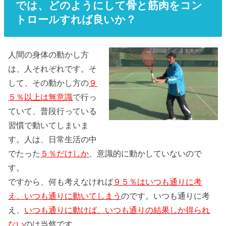
では、どのようにして骨と筋肉をコン
トロールすれば良いか？
人間の身体の動かし方
は、人それぞれです。そ
して、その動かし方の
９
５％以上は無意識
で行っ
ていて、普段行っている
習慣で動いてしまいま
す。人は、日常生活の中
でたった
５％だけしか
、意識的に動かしていないので
す。
ですから、何も考えなければ
９５％はいつも通りに考
え、いつも通りに動いてしまう
のです。いつも通りに考
え、
いつも通りに動けば、いつも通りの結果しか得られ
ない
のは当然です。