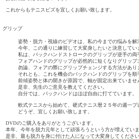
これからもテニスビズを宜しくお願い致します。
グリップ
姿勢・脱力・視線のビデオは、私の今までの悩みを解
今年、この通りに練習して大変身したいと決意してい
私は、バックハンドストロークのグリップが逆手の両
フォアハンドのグリップが必然的に短くなりグリップ
勿論、フォアの際にグリップチェンジする方法があり
それとも、これを機会のバックハンドのグリップを順
前傾姿勢と体の開きが原因で、軸が固定出来ていませ
是非、先生のご意見を教えてください。
自分では、バックハンドはほぼ自由に打てています。
軟式テニスから始めて、硬式テニス暦２５年の週一プ
どうぞ、宜しくお願い致します。
DVDのご購入をありがとうございます。
本年、今年を脱力元年として頑張ろうという方が増えてい
是非、最も脱力を身に付けた人になって大変身してくださ