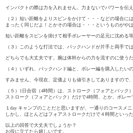
インパクトの際は力を入れません。力まないでパワーを伝
（２）短い距離をよりスピンをかけて・・・などの場合に
まったく同じだよ！とかその場合は・・・というものがや
短い距離をスピンを掛けて相手ボレーヤーの足元に沈める
（３）このような打法では、バックハンドが片手と両手で
どちらでも大丈夫です。腕は体幹からの力を流すのに使う
（４）いずれ、バックハンド編と、ボレー編を購入したい
すみません、今現在、定価よりも値引きしてありますので
（５）1日合宿（4時間）は、ストローク（フォアとバック
ストローク（フォアとバック）だけで4時間、とか、ボレー
１day キャンプのことだと思いますが、一通りのコースメ
しかし、ほとんどはフォアストロークだけで４時間といっ
以上の回答で大丈夫でしょうか？
お役に立てたら嬉しいです。