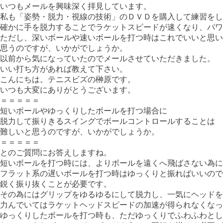
いつもメールを興味深く拝見しています。
私も「姿勢・脱力・視線の技術」のＤＶＤを購入して練習をし
確かに手を脱力することでラケットスピードが速くなり、パワ
ただし、深いボールや速いボールを打つ時はこれでいいと思い
思うのですが、いかがでしょうか。
以前から気になっていたのでメールさせていただきました。
いい打ち方があれば教えて下さい。
こんにちは。テニスビズの榊原です。
いつも大変にありがとうございます。
＝＝＝＝＝
短いボールやゆっくりしたボールを打つ場合に
脱力して振りきるスイングでボールコントロールすることは
難しいと思うのですが、いかがでしょうか。
＝＝＝＝＝
とのご質問にお答えしますね。
短いボールを打つ時には、よりボールを遠くへ飛ばさない為に
フラット系の遅いボールを打つ時はゆっくりと振ればいいので
鋭く振り抜くことが必要です。
その為にはグリップをゆるゆるにして脱力し、一気にヘッドを
力んでいてはラケットヘッドスピードの加速が得られなくなっ
ゆっくりしたボールを打つ時も、ただゆっくりでふわふわとし