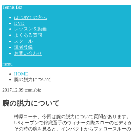
Tennis Biz
はじめての方へ
DVD
レッスン＆動画
よくある質問
スクール
読者登録
お問い合わせ
menu
HOME
腕の脱力について
2017.12.09
tennisbiz
腕の脱力について
榊原コーチ、今回は腕の脱力について質問があります。
USオープンで錦織選手のウィナーの際スローのビデオ
その時の腕を見ると、インパクトからフォロースルーの