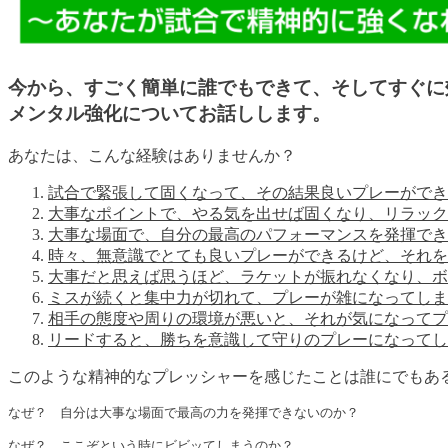
今から、すごく簡単に誰でもできて、そしてすぐに
メンタル強化についてお話しします。
あなたは、こんな経験はありませんか？
試合で緊張して固くなって、その結果良いプレーができ
大事なポイントで、やる気を出せば固くなり、リラック
大事な場面で、自分の最高のパフォーマンスを発揮でき
時々、無意識でとても良いプレーができるけど、それを
大事だと思えば思うほど、ラケットが振れなくなり、ボ
ミスが続くと集中力が切れて、プレーが雑になってしま
相手の態度や周りの環境が悪いと、それが気になってプ
リードすると、勝ちを意識して守りのプレーになってし
このような精神的なプレッシャーを感じたことは誰にでもあ
なぜ？　自分は大事な場面で最高の力を発揮できないのか？

なぜ？　ここぞという時にビビッてしまうのか？
