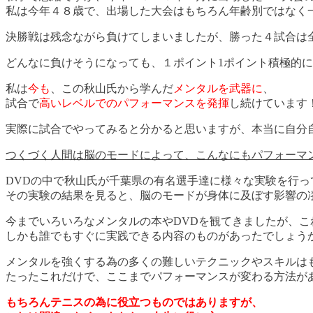
私は今年４８歳で、出場した大会はもちろん年齢別ではなく
決勝戦は残念ながら負けてしまいましたが、勝った４試合は
どんなに負けそうになっても、１ポイント1ポイント積極的
私は
今も
、この秋山氏から学んだ
メンタルを武器に
、
試合で
高いレベルでのパフォーマンスを発揮
し続けています
実際に試合でやってみると分かると思いますが、本当に自分
つくづく人間は脳のモードによって、こんなにもパフォーマ
DVDの中で秋山氏が千葉県の有名選手達に様々な実験を行っ
その実験の結果を見ると、脳のモードが身体に及ぼす影響の
今までいろいろなメンタルの本やDVDを観てきましたが、こ
しかも誰でもすぐに実践できる内容のものがあったでしょう
メンタルを強くする為の多くの難しいテクニックやスキルは
たったこれだけで、ここまでパフォーマンスが変わる方法が
もちろんテニスの為に役立つものではありますが、