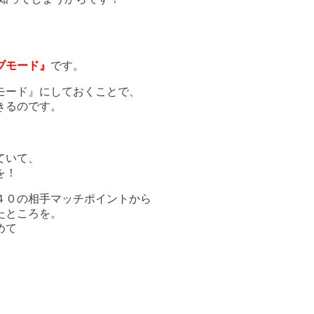
ブモード』
です。
モード』にしておくことで、
きるのです。
ていて、
を！
４０の相手マッチポイントから
たところを。
めて