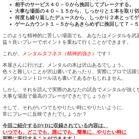
相手のサービス４０－０から挽回してブレークする。
大事な場面の４０－１５から、しっかりと１本を取り切
何度も繰り返したデュースから、しっかり２本とってゲ
ゲームカウント１－５からあきらめずに挽回して７－５
このような精神的に苦しい場面でも、あなたはメンタルを武
益々良いプレーでポイントを重ねて行くことができます。
これが、
メンタルタフネス（精神的強さ）
です！
本屋さんに行けば、メンタルの本は沢山あるでしょう。
色々と難しいことが沢山書いてあったり、実際にプロで活躍
メンタルコントロール法も書いてあるかもしれません。
しかし、それを読んで実際のあなたの試合でメンタルが強く
大事な場面で最高のプレーができたでしょうか？
そして、それがいつでもやりたい時にやりたいように、
常にプレーに反映できたでしょうか？
今回ご紹介するDVDに収録されている内容は、
いつでも、どこでも、誰にでも、簡単に、やりたい時に
実際に実行することができます！