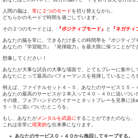
人間の脳は、
常に２つのモード
を切り替えながら、
どちらかのモードで時間を過ごしています。
その２つのモードとは、
『ポジティブモード』
と
『ネガティ
あなたの脳を常に、できるだけ多くの時間帯を『ポジティブ
あなたの『学習能力』『発揮能力』を最大限に保つことがで
想像してください！
あなたが大事な試合の大事な場面で、とてもプレーに集中し
あなたにとって最高のパフォーマンスを発揮しているところ
例えば、ファイナルセット４－５、あなたのサービス１５－
あなたの最高のサービスが２本入って４０－４０に追いつい
その後、フォアハンドのウイナーとネットプレーを見事に決
５－５に追いついたところを。
もし、あなたが
メンタルを武器に
することができたのなら、
これは非常に
現実的
な出来事になります。
あなたのサービス０－４０から挽回してキープする。